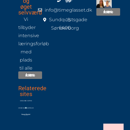
og
+45 70 60 33 39
øget
info@timeglasset.dk
selvværd
Læs mere
Vi
Sundquistsgade 15
tilbyder
6400 Sønderborg
intensive
læringsforløb
med
plads
til alle
Læs mere
Relaterede
sites