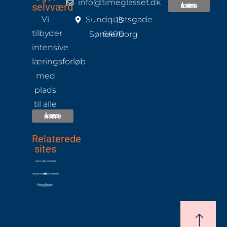
info@timeglasset.dk
selvværd
Læs mere
Vi
Sundquistsgade 15
tilbyder
6400 Sønderborg
intensive
læringsforløb
med
plads
til alle
Læs mere
Relaterede
sites