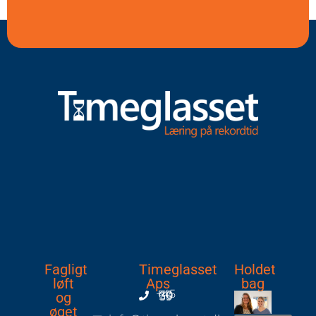
Fagligt
Timeglasset
Holdet
løft
Aps
bag
og
+45 70 60 33 39
øget