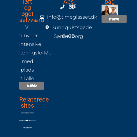
løft
Aps
bag
og
+45 70 60 33 39
øget
info@timeglasset.dk
selvværd
Læs mere
Vi
Sundquistsgade 15
tilbyder
6400 Sønderborg
intensive
læringsforløb
med
plads
til alle
Læs mere
Relaterede
sites